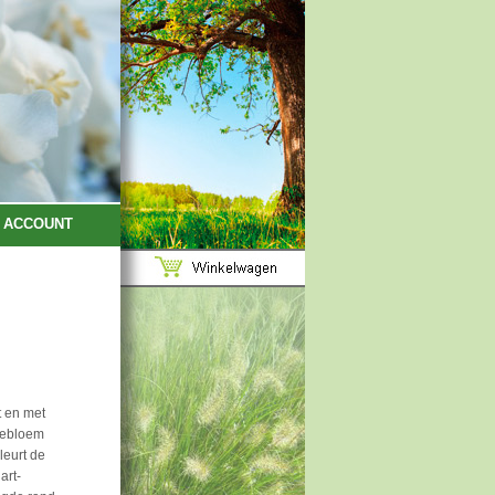
ACCOUNT
t en met
webloem
leurt de
art-