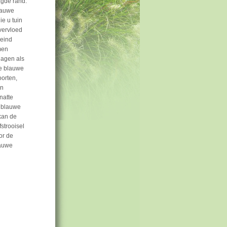
agde rand.
lauwe
ie u tuin
vervloed
 eind
men
dagen als
De blauwe
oorten,
en
natte
e blauwe
kan de
fstrooisel
or de
lauwe