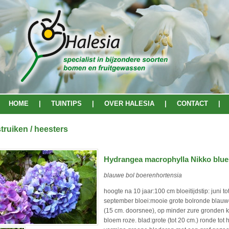
HOME
|
TUINTIPS
|
OVER HALESIA
|
CONTACT
|
struiken / heesters
Hydrangea macrophylla Nikko blue
blauwe bol boerenhortensia
hoogte na 10 jaar:100 cm bloeitijdstip: juni to
september bloei:mooie grote bolronde blau
(15 cm. doorsnee), op minder zure gronden k
bloem roze. blad:grote (tot 20 cm.) ronde tot h