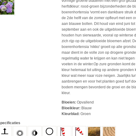
vormige groene bladeren met een grof geza
herfstkleur: rood-groen bijzonderheden:de b
boerenhortensia 'vormt een dankbare struik d
de 2de helft van de zomer opfleurt met een o
aan blauwe bollen. Dit houd van eind juni tot
september aan en ook de uitgebloeide bloe
houden hun sierwaarde, vooral op winterse 
zich rijp op de uitgebloeide bloemen afzet. 
boerenhortensia 'nikko' groeit op alle gronds
maar dient in de volle zon op drogere grond
regelmatig water te krijgen en kan niet tegen 
voeten in de winter.Op zure gronden komt d
kleur helemaal tot uiting op andere gronden 
kleur wat meer naar roze neigen. Jaarlijks tur
aanbrengen en voor het planten goed turf do
bodem mengen bevorderd de groei en de b
kleur.
Bloeien:
Opvallend
Bloeikleur:
Blauw
Kleurblad:
Groen
pecificaties