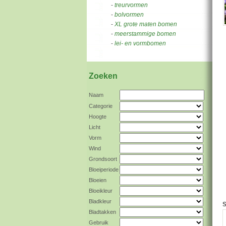
-
treurvormen
-
bolvormen
-
XL grote maten bomen
-
meerstammige bomen
-
lei- en vormbomen
Zoeken
Naam
Categorie
Hoogte
Licht
Vorm
Wind
Grondsoort
Bloeiperiode
Bloeien
Bloeikleur
Bladkleur
S
Bladtakken
Gebruik