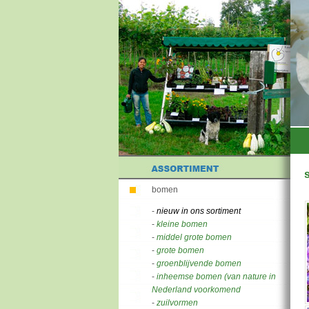
bomen
-
nieuw in ons sortiment
-
kleine bomen
-
middel grote bomen
-
grote bomen
-
groenblijvende bomen
-
inheemse bomen (van nature in
Nederland voorkomend
-
zuilvormen