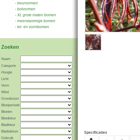
-
treurvormen
-
bolvormen
-
XL grote maten bomen
-
meerstammige bomen
-
lei- en vormbomen
Zoeken
Naam
Categorie
Hoogte
Licht
Vorm
Wind
Grondsoort
Bloeiperiode
Bloeien
Bloeikleur
Bladkleur
Bladtakken
Specificaties
Gebruik