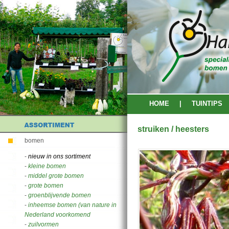
HOME
|
TUINTIPS
struiken / heesters
bomen
-
nieuw in ons sortiment
-
kleine bomen
-
middel grote bomen
-
grote bomen
-
groenblijvende bomen
-
inheemse bomen (van nature in
Nederland voorkomend
-
zuilvormen