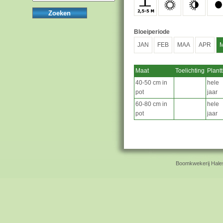
Bloeiperiode
JAN
FEB
MAA
APR
M
Maat
Toelichting
Plantt
40-50 cm in
hele
pot
jaar
60-80 cm in
hele
pot
jaar
Boomkwekerij Hales