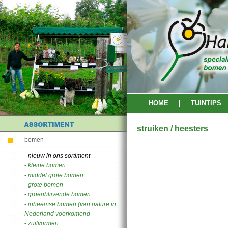
HOME
|
TUINTIPS
struiken / heesters
bomen
-
nieuw in ons sortiment
-
kleine bomen
-
middel grote bomen
-
grote bomen
-
groenblijvende bomen
-
inheemse bomen (van nature in
Nederland voorkomend
-
zuilvormen