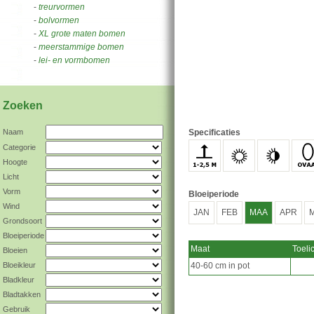
-
treurvormen
-
bolvormen
-
XL grote maten bomen
-
meerstammige bomen
-
lei- en vormbomen
Zoeken
Naam
Specificaties
Categorie
Hoogte
Licht
Vorm
Bloeiperiode
Wind
JAN
FEB
MAA
APR
M
Grondsoort
Bloeiperiode
Maat
Toeli
Bloeien
Bloeikleur
40-60 cm in pot
Bladkleur
Bladtakken
Gebruik