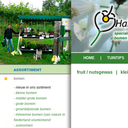
HOME
|
TUINTIPS
fruit / nutsgewas | klei
bomen
-
nieuw in ons sortiment
-
kleine bomen
-
middel grote bomen
-
grote bomen
-
groenblijvende bomen
-
inheemse bomen (van nature in
Nederland voorkomend
-
zuilvormen